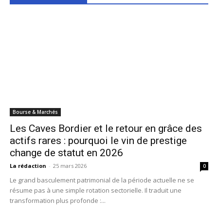
Bourse & Marchés
Les Caves Bordier et le retour en grâce des
actifs rares : pourquoi le vin de prestige
change de statut en 2026
La rédaction
-
25 mars 2026
0
Le grand basculement patrimonial de la période actuelle ne se
résume pas à une simple rotation sectorielle. Il traduit une
transformation plus profonde :...