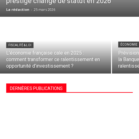
prestige change de statut en 2026
La rédaction
-
25 mars 2026
ÉCONOMIE
FISCALITÉ & LOI
L’économie française cale en 2025 :
Prévision
comment transformer ce ralentissement en
la Banque
opportunité d’investissement ?
ralentiss
DERNIÈRES PUBLICATIONS