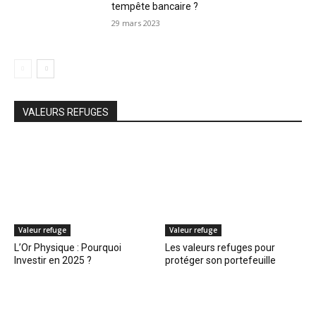
tempête bancaire ?
29 mars 2023
VALEURS REFUGES
Valeur refuge
Valeur refuge
L’Or Physique : Pourquoi
Les valeurs refuges pour
Investir en 2025 ?
protéger son portefeuille