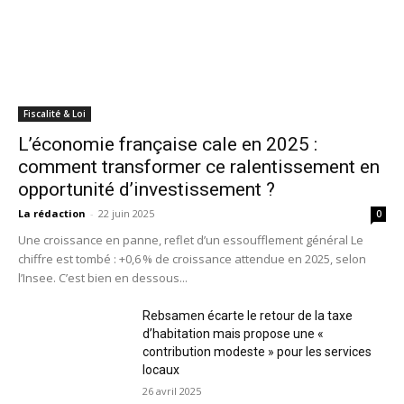
Fiscalité & Loi
L’économie française cale en 2025 :
comment transformer ce ralentissement en
opportunité d’investissement ?
La rédaction
-
22 juin 2025
0
Une croissance en panne, reflet d’un essoufflement général Le
chiffre est tombé : +0,6 % de croissance attendue en 2025, selon
l’Insee. C’est bien en dessous...
Rebsamen écarte le retour de la taxe
d’habitation mais propose une «
contribution modeste » pour les services
locaux
26 avril 2025