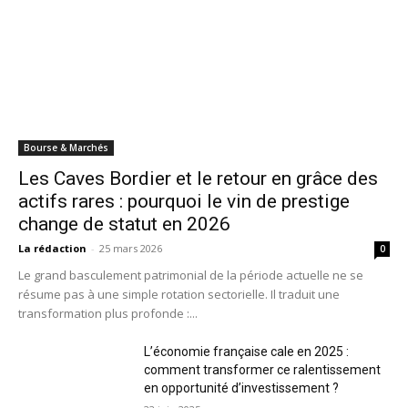
Bourse & Marchés
Les Caves Bordier et le retour en grâce des
actifs rares : pourquoi le vin de prestige
change de statut en 2026
La rédaction
-
25 mars 2026
0
Le grand basculement patrimonial de la période actuelle ne se
résume pas à une simple rotation sectorielle. Il traduit une
transformation plus profonde :...
L’économie française cale en 2025 :
comment transformer ce ralentissement
en opportunité d’investissement ?