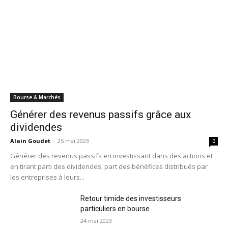
Bourse & Marchés
Générer des revenus passifs grâce aux
dividendes
Alain Goudet
-
25 mai 2023
0
Générer des revenus passifs en investissant dans des actions et
en tirant parti des dividendes, part des bénéfices distribués par
les entreprises à leurs...
Retour timide des investisseurs
particuliers en bourse
24 mai 2023