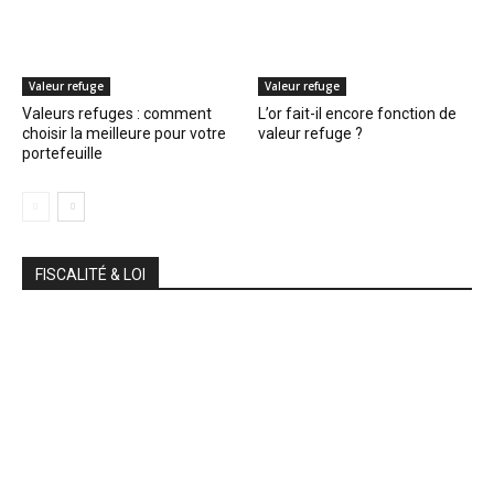
Valeur refuge
Valeur refuge
Valeurs refuges : comment
L’or fait-il encore fonction de
choisir la meilleure pour votre
valeur refuge ?
portefeuille
FISCALITÉ & LOI