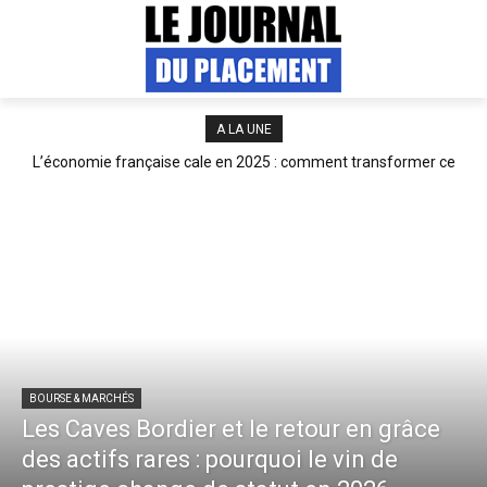
A LA UNE
L’économie française cale en 2025 : comment transformer ce
Prévisions économiques revues à la baisse : la Banque de France
ralentissement en opportunité d’investissement ?
anticipe un net ralentissement de la croissance en 2025
BOURSE & MARCHÉS
Les Caves Bordier et le retour en grâce
des actifs rares : pourquoi le vin de