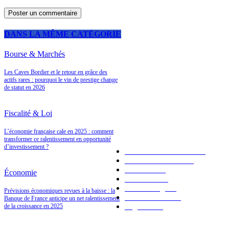
DANS LA MÊME CATÉGORIE
Bourse & Marchés
Les Caves Bordier et le retour en grâce des
A LA UNE
actifs rares : pourquoi le vin de prestige change
de statut en 2026
Fiscalité & Loi
LES PLUS POPULAIRES
L’économie française cale en 2025 : comment
transformer ce ralentissement en opportunité
d’investissement ?
Placements bancaires
120
Bourse & Marchés
94
Économie
92
Économie
Immobilier
91
Valeur refuge
41
Prévisions économiques revues à la baisse : la
Fiscalité & Loi
34
Banque de France anticipe un net ralentissement
High Tech
1
de la croissance en 2025