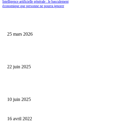
Intelligence artificielle générale : le basculement
économique que personne ne pourra ignorer
Les Caves Bordier et le retour en grâce des actifs rares : pourquoi le vin de
prestige change de statut en 2026
25 mars 2026
L’économie française cale en 2025 : comment transformer ce ralentissemen
opportunité d’investissement ?
22 juin 2025
Prévisions économiques revues à la baisse : la Banque de France anticipe u
ralentissement de la croissance en 2025
10 juin 2025
Où investir son argent en période de guerre ?
16 avril 2022