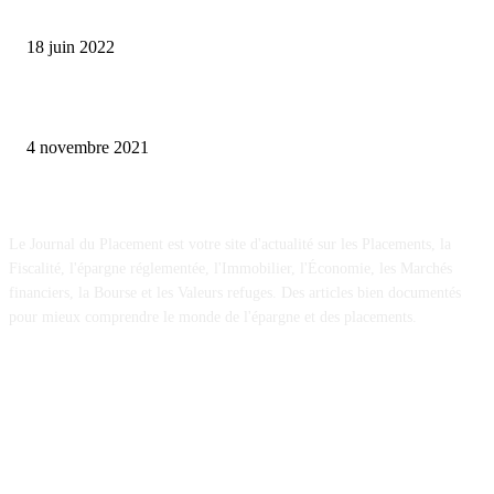
Comment protéger son argent en cas de crise financière ?
18 juin 2022
Acheter un box de stockage, la bonne idée pour placer son épargne
4 novembre 2021
A propos
Le Journal du Placement est votre site d'actualité sur les Placements, la
Fiscalité, l'épargne réglementée, l'Immobilier, l'Économie, les Marchés
financiers, la Bourse et les Valeurs refuges. Des articles bien documentés
pour mieux comprendre le monde de l'épargne et des placements.
© Le Journal du Placement - Tous droits réservés