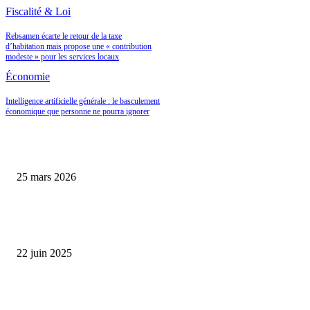
Fiscalité & Loi
Rebsamen écarte le retour de la taxe
d’habitation mais propose une « contribution
modeste » pour les services locaux
Économie
Intelligence artificielle générale : le basculement
économique que personne ne pourra ignorer
Les Caves Bordier et le retour en grâce des actifs rares : pourquoi le vin de
prestige change de statut en 2026
25 mars 2026
L’économie française cale en 2025 : comment transformer ce ralentissemen
opportunité d’investissement ?
22 juin 2025
Prévisions économiques revues à la baisse : la Banque de France anticipe u
ralentissement de la croissance en 2025