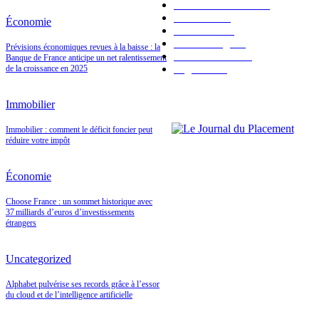
Bourse & Marchés
94
Économie
92
Économie
Immobilier
91
Valeur refuge
41
Prévisions économiques revues à la baisse : la
Fiscalité & Loi
34
Banque de France anticipe un net ralentissement
High Tech
1
de la croissance en 2025
Immobilier
Immobilier : comment le déficit foncier peut
réduire votre impôt
Économie
Choose France : un sommet historique avec
37 milliards d’euros d’investissements
étrangers
Uncategorized
Alphabet pulvérise ses records grâce à l’essor
du cloud et de l’intelligence artificielle