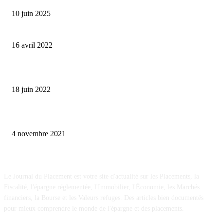
10 juin 2025
Où investir son argent en période de guerre ?
16 avril 2022
Comment protéger son argent en cas de crise financière ?
18 juin 2022
Acheter un box de stockage, la bonne idée pour placer son épargne
4 novembre 2021
A propos
Le Journal du Placement est votre site d'actualité sur les Placements, la
Fiscalité, l'épargne réglementée, l'Immobilier, l'Économie, les Marchés
financiers, la Bourse et les Valeurs refuges. Des articles bien documentés
pour mieux comprendre le monde de l'épargne et des placements.