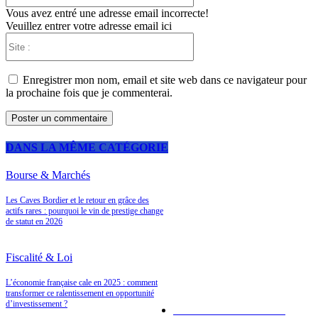
Vous avez entré une adresse email incorrecte!
Veuillez entrer votre adresse email ici
Site
:
Enregistrer mon nom, email et site web dans ce navigateur pour
la prochaine fois que je commenterai.
DANS LA MÊME CATÉGORIE
Bourse & Marchés
Les Caves Bordier et le retour en grâce des
A LA UNE
actifs rares : pourquoi le vin de prestige change
de statut en 2026
Fiscalité & Loi
LES PLUS POPULAIRES
L’économie française cale en 2025 : comment
transformer ce ralentissement en opportunité
d’investissement ?
Placements bancaires
120