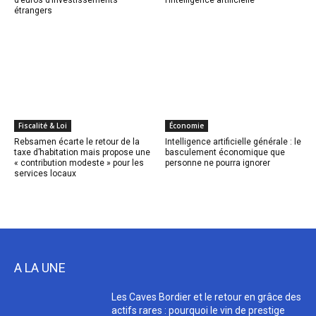
d’euros d’investissements
l’intelligence artificielle
étrangers
Fiscalité & Loi
Économie
Rebsamen écarte le retour de la
Intelligence artificielle générale : le
taxe d’habitation mais propose une
basculement économique que
« contribution modeste » pour les
personne ne pourra ignorer
services locaux
A LA UNE
Les Caves Bordier et le retour en grâce des
actifs rares : pourquoi le vin de prestige