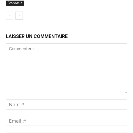
Économie
LAISSER UN COMMENTAIRE
Commenter
:
No
:*
Ema
:*