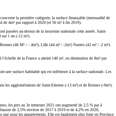
oncerne la première catégorie, la surface finançable (mensualité de
l de 4m² par rapport à 2020 (et 56 m² à fin 2019).
sont passées au-dessus de la moyenne nationale cette année. Saint-
l sur 1 an (-12 m²).
Rennes (46 M² / – 4m²), Lille (44 m² / -2m²) Nantes (42 m² / -2 m²).
l’échelle de la France a atteint 140 m², en diminution de 8m² par
 une surface habitable qui est inférieure à la surface nationale. Les
dans les agglomérations de Saint-Etienne (-13 m²) et de Rennes (-9m²).
nes, les prix au 3e trimestre 2021 ont augmenté de 2,5 % par à
 En hausse de 2,5% environ de 2017 à 2019 et de 4,2% en 2020,
s que pour les appartements. Elle est également plus forte en Province