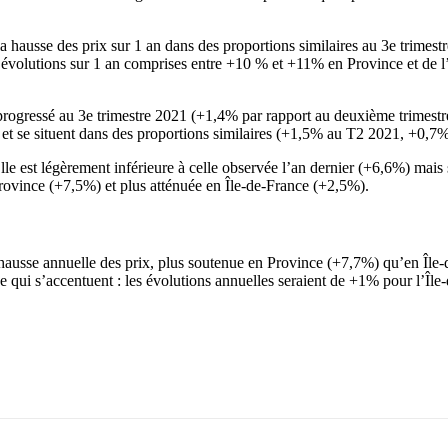
a hausse des prix sur 1 an dans des proportions similaires au 3e trimest
es évolutions sur 1 an comprises entre +10 % et +11% en Province et de
progressé au 3e trimestre 2021 (+1,4% par rapport au deuxième trimestre
ives et se situent dans des proportions similaires (+1,5% au T2 2021, 
le est légèrement inférieure à celle observée l’an dernier (+6,6%) mais
rovince (+7,5%) et plus atténuée en Île-de-France (+2,5%).
 hausse annuelle des prix, plus soutenue en Province (+7,7%) qu’en Île-
nce qui s’accentuent : les évolutions annuelles seraient de +1% pour l’