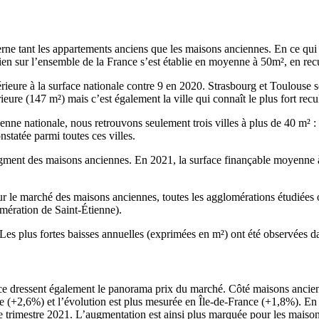
ne tant les appartements anciens que les maisons anciennes. En ce qui c
en sur l’ensemble de la France s’est établie en moyenne à 50m², en recu
érieure à la surface nationale contre 9 en 2020. Strasbourg et Toulouse 
eure (147 m²) mais c’est également la ville qui connaît le plus fort recu
e nationale, nous retrouvons seulement trois villes à plus de 40 m² : 
statée parmi toutes ces villes.
gment des maisons anciennes. En 2021, la surface finançable moyenne à 
 le marché des maisons anciennes, toutes les agglomérations étudiées ont
mération de Saint-Étienne).
 Les plus fortes baisses annuelles (exprimées en m²) ont été observées 
nce dressent également le panorama prix du marché. Côté maisons ancien
ince (+2,6%) et l’évolution est plus mesurée en Île-de-France (+1,8%).
e trimestre 2021. L’augmentation est ainsi plus marquée pour les maison