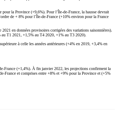
re pour la Province (+9,6%). Pour l’Île-de-France, la hausse devrait
 l’ordre de + 8% pour l’Île-de-France (+10% environ pour la France
 2021 en données provisoires corrigées des variations saisonnières).
+0,7% au T1 2021, +1,5% au T4 2020, +1% au T3 2020).
 supérieure à celle les années antérieures (+4% en 2019, +3,4% en
de-France (+1,4%). À fin janvier 2022, les projections confirment la
Île-de-France et comprises entre +8% et +9% pour la Province et (+5%