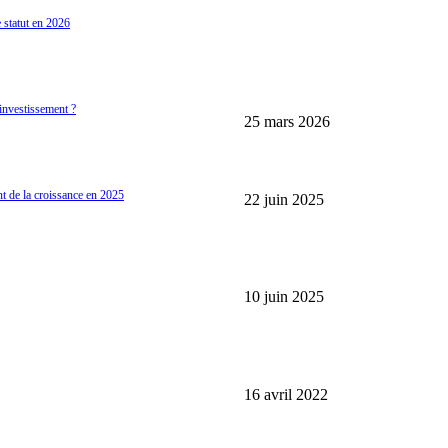
e statut en 2026
A LA UNE
Les Caves Bordier et le retour en gr
investissement ?
25 mars 2026
L’économie française cale en 2025 :
nt de la croissance en 2025
22 juin 2025
Prévisions économiques revues à la b
2025
10 juin 2025
LES PLUS POPULAIRES
Où investir son argent en période de
16 avril 2022
Comment protéger son argent en cas 