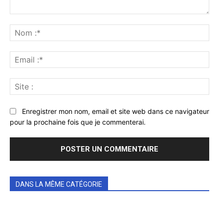
Commenter
:
No
:*
Ema
:*
Sit
:
Enregistrer mon nom, email et site web dans ce navigateur
pour la prochaine fois que je commenterai.
DANS LA MÊME CATÉGORIE