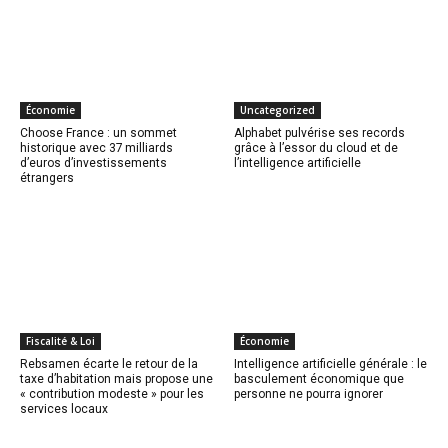
Économie
Uncategorized
Choose France : un sommet
Alphabet pulvérise ses records
historique avec 37 milliards
grâce à l’essor du cloud et de
d’euros d’investissements
l’intelligence artificielle
étrangers
Fiscalité & Loi
Économie
Rebsamen écarte le retour de la
Intelligence artificielle générale : le
taxe d’habitation mais propose une
basculement économique que
« contribution modeste » pour les
personne ne pourra ignorer
services locaux