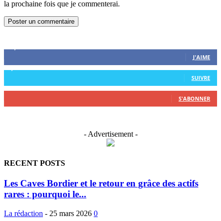
la prochaine fois que je commenterai.
FOLLOW US
20,765
Fans
J'AIME
2,463
Suiveurs
SUIVRE
0
Abonnés
S'ABONNER
- Advertisement -
RECENT POSTS
Les Caves Bordier et le retour en grâce des actifs
rares : pourquoi le...
La rédaction
-
25 mars 2026
0