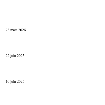
A LA UNE
Les Caves Bordier et le retour en grâce des actifs rares : pourquoi le vin de
prestige change de statut en 2026
25 mars 2026
L’économie française cale en 2025 : comment transformer ce ralentissemen
opportunité d’investissement ?
22 juin 2025
Prévisions économiques revues à la baisse : la Banque de France anticipe u
ralentissement de la croissance en 2025
10 juin 2025
LES PLUS POPULAIRES
Où investir son argent en période de guerre ?