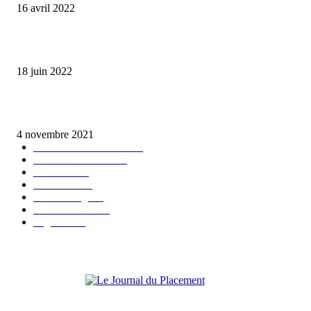
16 avril 2022
Comment protéger son argent en cas de crise financière ?
18 juin 2022
Acheter un box de stockage, la bonne idée pour placer son épargne
4 novembre 2021
Placements bancaires
120
Bourse & Marchés
94
Économie
92
Immobilier
91
Valeur refuge
41
Fiscalité & Loi
34
High Tech
1