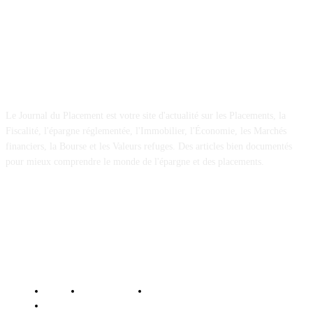
A propos
Le Journal du Placement est votre site d'actualité sur les Placements, la
Fiscalité, l'épargne réglementée, l'Immobilier, l'Économie, les Marchés
financiers, la Bourse et les Valeurs refuges. Des articles bien documentés
pour mieux comprendre le monde de l'épargne et des placements.
© Le Journal du Placement - Tous droits réservés
Contact
Mentions légales
Politique de confidentialité
Politique des cookies