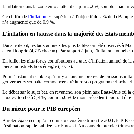
L’inflation dans la zone euro a atteint en juin 2,2 %, son plus haut niv
Ce chiffre de
l’inflation
est supérieur à l’objectif de 2 % de la Banque c
n’a augmenté que de 0,9 %.
L’inflation en hausse dans la majorité des Etats memb
Dans le détail, les taux annuels les plus faibles on tété observés à Ma
et en Hongrie (4,7% chacun). Par rapport à juin, l’inflation annuelle a
En juillet les plus fortes contributions au taux d’inflation annuel de 
biens industriels hors énergie (+0,17).
Pour l’instant, il semble qu’il n’y ait aucune preuve de pressions infl
gouverneurs souhaite commencer à réduire son programme d’achat d’o
Le débat sur le sujet bat, en revanche, son plein aux Etats-Unis où l
taux est tombé à 5,4 %, contre 5,9 % le mois précédent) pourrait être
Du mieux pour le PIB européen
A noter également qu’au cours du deuxième trimestre 2021, le PIB cor
l’estimation rapide publiée par Eurostat. Au cours du premier trimest