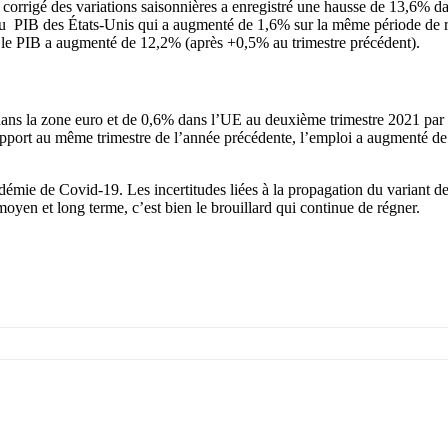
corrigé des variations saisonnières a enregistré une hausse de 13,6% 
au PIB des États-Unis qui a augmenté de 1,6% sur la même période de r
, le PIB a augmenté de 12,2% (après +0,5% au trimestre précédent).
ns la zone euro et de 0,6% dans l’UE au deuxième trimestre 2021 par r
apport au même trimestre de l’année précédente, l’emploi a augmenté d
émie de Covid-19. Les incertitudes liées à la propagation du variant del
 moyen et long terme, c’est bien le brouillard qui continue de régner.