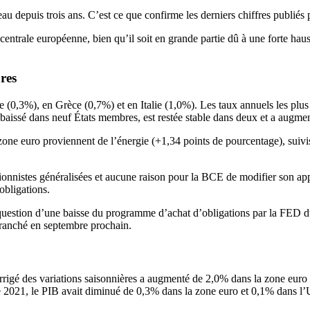
eau depuis trois ans. C’est ce que confirme les derniers chiffres publiés 
entrale européenne, bien qu’il soit en grande partie dû à une forte hausse
res
lte (0,3%), en Grèce (0,7%) et en Italie (1,0%). Les taux annuels les plu
 baissé dans neuf États membres, est restée stable dans deux et a augmen
la zone euro proviennent de l’énergie (+1,34 points de pourcentage), suiv
ationnistes généralisées et aucune raison pour la BCE de modifier son ap
bligations.
a question d’une baisse du programme d’achat d’obligations par la FED 
 tranché en septembre prochain.
rigé des variations saisonnières a augmenté de 2,0% dans la zone euro 
re 2021, le PIB avait diminué de 0,3% dans la zone euro et 0,1% dans l