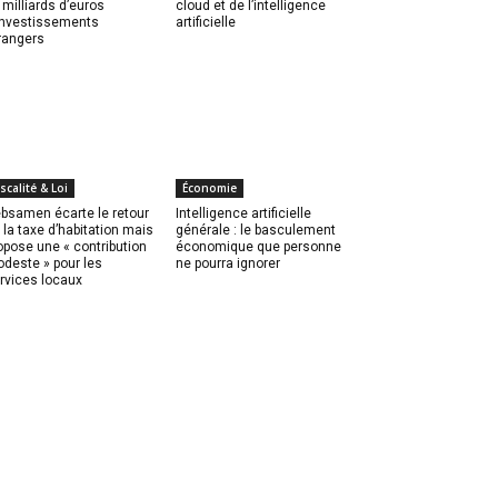
 milliards d’euros
cloud et de l’intelligence
investissements
artificielle
rangers
iscalité & Loi
Économie
bsamen écarte le retour
Intelligence artificielle
 la taxe d’habitation mais
générale : le basculement
opose une « contribution
économique que personne
deste » pour les
ne pourra ignorer
rvices locaux