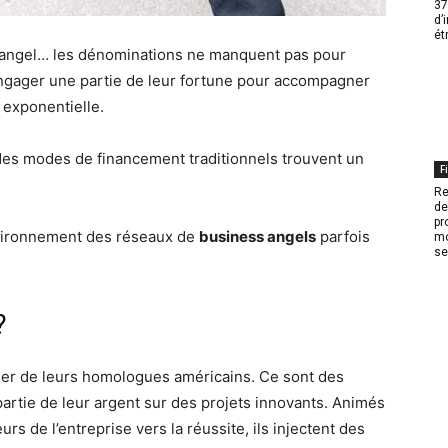
37
d’
ét
angel… les dénominations ne manquent pas pour
engager une partie de leur fortune pour accompagner
 exponentielle.
des modes de financement traditionnels trouvent un
F
Re
de
pr
vironnement des réseaux de
business angels
parfois
mo
se
?
her de leurs homologues américains. Ce sont des
artie de leur argent sur des projets innovants. Animés
rs de l’entreprise vers la réussite, ils injectent des