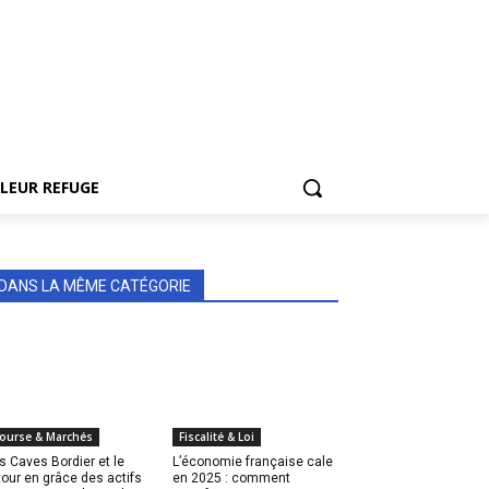
LEUR REFUGE
DANS LA MÊME CATÉGORIE
ourse & Marchés
Fiscalité & Loi
s Caves Bordier et le
L’économie française cale
tour en grâce des actifs
en 2025 : comment