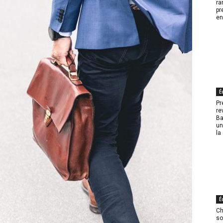
ra
pr
en
É
Pr
re
Ba
un
la
É
Ch
so