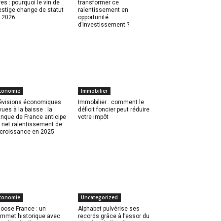
res : pourquoi le vin de
transformer ce
estige change de statut
ralentissement en
 2026
opportunité
d’investissement ?
conomie
Immobilier
évisions économiques
Immobilier : comment le
vues à la baisse : la
déficit foncier peut réduire
nque de France anticipe
votre impôt
 net ralentissement de
 croissance en 2025
conomie
Uncategorized
oose France : un
Alphabet pulvérise ses
mmet historique avec
records grâce à l’essor du