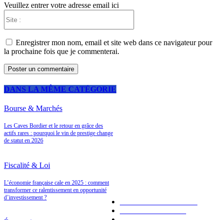
Veuillez entrer votre adresse email ici
Site
:
Enregistrer mon nom, email et site web dans ce navigateur pour
la prochaine fois que je commenterai.
DANS LA MÊME CATÉGORIE
Bourse & Marchés
Les Caves Bordier et le retour en grâce des
A LA UNE
actifs rares : pourquoi le vin de prestige change
de statut en 2026
Fiscalité & Loi
LES PLUS POPULAIRES
L’économie française cale en 2025 : comment
transformer ce ralentissement en opportunité
d’investissement ?
Placements bancaires
120
Bourse & Marchés
94
Économie
92