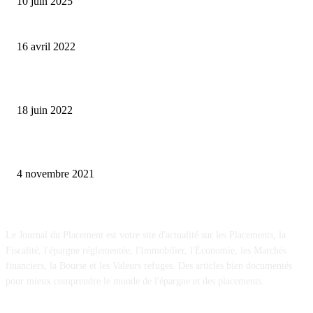
10 juin 2025
Où investir son argent en période de guerre ?
16 avril 2022
Comment protéger son argent en cas de crise financière ?
18 juin 2022
Acheter un box de stockage, la bonne idée pour placer son épargne
4 novembre 2021
A propos
Le Journal du Placement est votre site d'actualité sur les Placements, la
Fiscalité, l'épargne réglementée, l'Immobilier, l'Économie, les Marchés
financiers, la Bourse et les Valeurs refuges. Des articles bien documentés
pour mieux comprendre le monde de l'épargne et des placements.