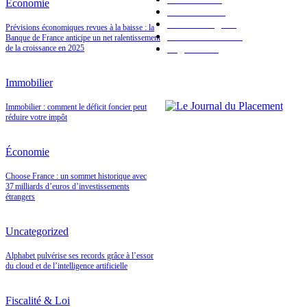
Économie
Immobilier
91
Valeur refuge
41
Prévisions économiques revues à la baisse : la
Fiscalité & Loi
34
Banque de France anticipe un net ralentissement
High Tech
1
de la croissance en 2025
Immobilier
Immobilier : comment le déficit foncier peut
réduire votre impôt
Économie
Choose France : un sommet historique avec
37 milliards d’euros d’investissements
étrangers
Uncategorized
Alphabet pulvérise ses records grâce à l’essor
du cloud et de l’intelligence artificielle
Fiscalité & Loi