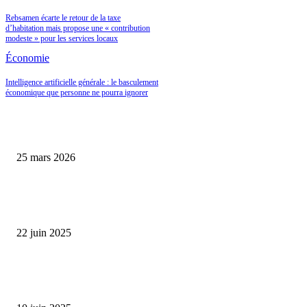
Rebsamen écarte le retour de la taxe
d’habitation mais propose une « contribution
modeste » pour les services locaux
Économie
Intelligence artificielle générale : le basculement
économique que personne ne pourra ignorer
Les Caves Bordier et le retour en grâce des actifs rares : pourquoi le vin de
prestige change de statut en 2026
25 mars 2026
L’économie française cale en 2025 : comment transformer ce ralentissemen
opportunité d’investissement ?
22 juin 2025
Prévisions économiques revues à la baisse : la Banque de France anticipe u
ralentissement de la croissance en 2025