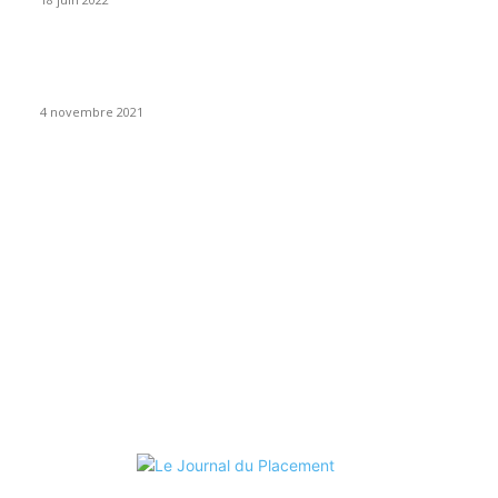
Acheter un box de stockage, la bonne idée pour placer son
épargne
4 novembre 2021
Placements bancaires
120
Bourse & Marchés
94
Économie
92
Immobilier
91
Valeur refuge
41
Fiscalité & Loi
34
High Tech
1