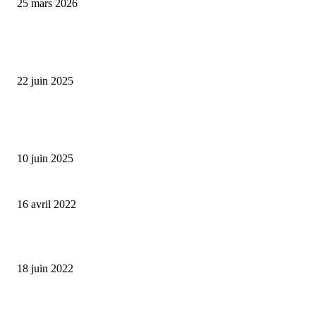
25 mars 2026
L’économie française cale en 2025 : comment transformer ce ralentissemen
opportunité d’investissement ?
22 juin 2025
Prévisions économiques revues à la baisse : la Banque de France anticipe u
ralentissement de la croissance en 2025
10 juin 2025
Où investir son argent en période de guerre ?
16 avril 2022
Comment protéger son argent en cas de crise financière ?
18 juin 2022
Acheter un box de stockage, la bonne idée pour placer son épargne