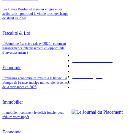
Les Caves Bordier et le retour en grâce des
A LA UNE
actifs rares : pourquoi le vin de prestige change
de statut en 2026
Fiscalité & Loi
LES PLUS POPULAIRES
L’économie française cale en 2025 : comment
transformer ce ralentissement en opportunité
d’investissement ?
Placements bancaires
120
Bourse & Marchés
94
Économie
92
Économie
Immobilier
91
Valeur refuge
41
Prévisions économiques revues à la baisse : la
Fiscalité & Loi
34
Banque de France anticipe un net ralentissement
High Tech
1
de la croissance en 2025
Immobilier
Immobilier : comment le déficit foncier peut
réduire votre impôt
Économie