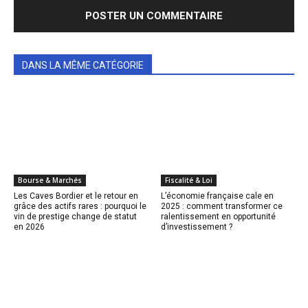
DANS LA MÊME CATÉGORIE
Bourse & Marchés
Fiscalité & Loi
Les Caves Bordier et le retour en
L’économie française cale en
grâce des actifs rares : pourquoi le
2025 : comment transformer ce
vin de prestige change de statut
ralentissement en opportunité
en 2026
d’investissement ?