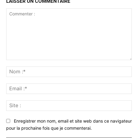
LAISSER UN COMMENTAIRE
Commenter
:
No
:*
Ema
:*
Sit
:
Enregistrer mon nom, email et site web dans ce navigateur
pour la prochaine fois que je commenterai.