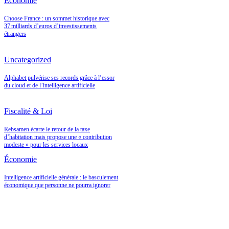
Économie
Choose France : un sommet historique avec
37 milliards d’euros d’investissements
étrangers
Uncategorized
Alphabet pulvérise ses records grâce à l’essor
du cloud et de l’intelligence artificielle
Fiscalité & Loi
Rebsamen écarte le retour de la taxe
d’habitation mais propose une « contribution
modeste » pour les services locaux
Économie
Intelligence artificielle générale : le basculement
économique que personne ne pourra ignorer
Les Caves Bordier et le retour en grâce des actifs rares : pourquoi le vin de
prestige change de statut en 2026