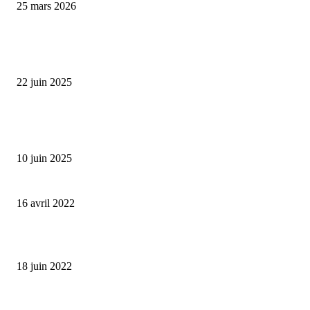
25 mars 2026
L’économie française cale en 2025 : comment transformer ce ralentissemen
opportunité d’investissement ?
22 juin 2025
Prévisions économiques revues à la baisse : la Banque de France anticipe u
ralentissement de la croissance en 2025
10 juin 2025
Où investir son argent en période de guerre ?
16 avril 2022
Comment protéger son argent en cas de crise financière ?
18 juin 2022
Acheter un box de stockage, la bonne idée pour placer son épargne