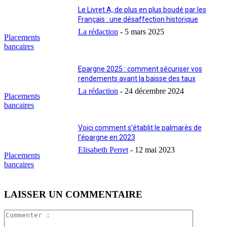
Le Livret A, de plus en plus boudé par les
Français : une désaffection historique
La rédaction
-
5 mars 2025
Placements
bancaires
Epargne 2025 : comment sécuriser vos
rendements avant la baisse des taux
La rédaction
-
24 décembre 2024
Placements
bancaires
Voici comment s’établit le palmarès de
l’épargne en 2023
Elisabeth Perret
-
12 mai 2023
Placements
bancaires
LAISSER UN COMMENTAIRE
Commente
: