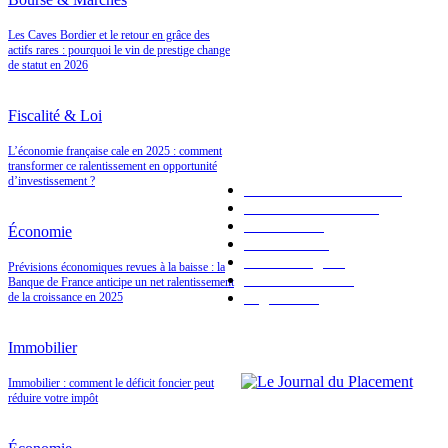
Les Caves Bordier et le retour en grâce des
A LA UNE
actifs rares : pourquoi le vin de prestige change
de statut en 2026
Fiscalité & Loi
LES PLUS POPULAIRES
L’économie française cale en 2025 : comment
transformer ce ralentissement en opportunité
d’investissement ?
Placements bancaires
120
Bourse & Marchés
94
Économie
92
Économie
Immobilier
91
Valeur refuge
41
Prévisions économiques revues à la baisse : la
Fiscalité & Loi
34
Banque de France anticipe un net ralentissement
High Tech
1
de la croissance en 2025
Immobilier
Immobilier : comment le déficit foncier peut
réduire votre impôt