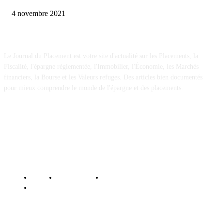
4 novembre 2021
A propos
Le Journal du Placement est votre site d'actualité sur les Placements, la
Fiscalité, l'épargne réglementée, l'Immobilier, l'Économie, les Marchés
financiers, la Bourse et les Valeurs refuges. Des articles bien documentés
pour mieux comprendre le monde de l'épargne et des placements.
© Le Journal du Placement - Tous droits réservés
Contact
Mentions légales
Politique de confidentialité
Politique des cookies