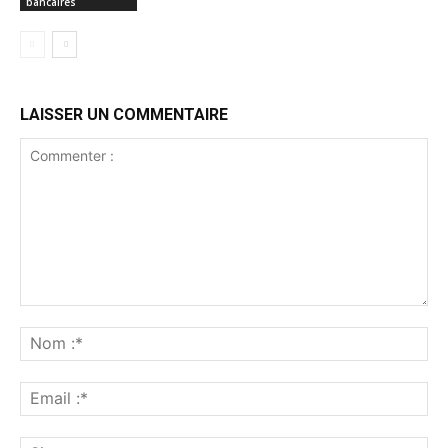
bancaires
LAISSER UN COMMENTAIRE
Commenter
:
No
:*
Ema
:*
Sit