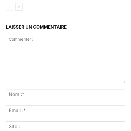
LAISSER UN COMMENTAIRE
Commenter
:
No
:*
Ema
:*
Sit
: