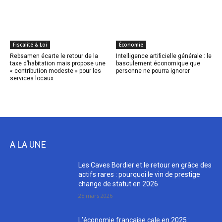
Fiscalité & Loi
Économie
Rebsamen écarte le retour de la
Intelligence artificielle générale : le
taxe d’habitation mais propose une
basculement économique que
« contribution modeste » pour les
personne ne pourra ignorer
services locaux
A LA UNE
Les Caves Bordier et le retour en grâce des
actifs rares : pourquoi le vin de prestige
change de statut en 2026
25 mars 2026
L’économie française cale en 2025 :