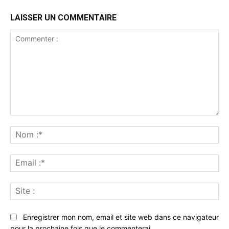
LAISSER UN COMMENTAIRE
Commenter
:
No
:*
Ema
:*
Sit
:
Enregistrer mon nom, email et site web dans ce navigateur
pour la prochaine fois que je commenterai.