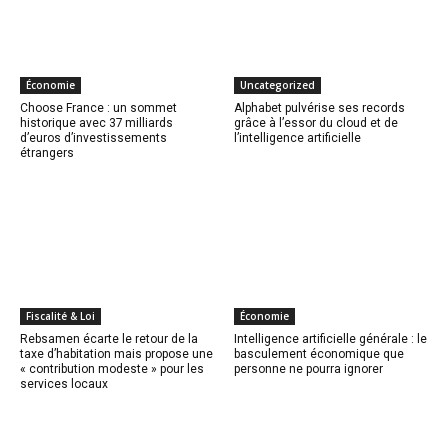
Économie
Uncategorized
Choose France : un sommet
Alphabet pulvérise ses records
historique avec 37 milliards
grâce à l’essor du cloud et de
d’euros d’investissements
l’intelligence artificielle
étrangers
Fiscalité & Loi
Économie
Rebsamen écarte le retour de la
Intelligence artificielle générale : le
taxe d’habitation mais propose une
basculement économique que
« contribution modeste » pour les
personne ne pourra ignorer
services locaux