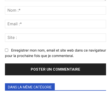
Commenter
:
No
:*
Ema
:*
Sit
:
Enregistrer mon nom, email et site web dans ce navigateur
pour la prochaine fois que je commenterai.
DANS LA MÊME CATÉGORIE