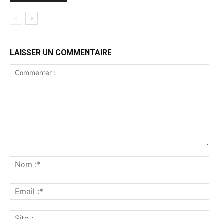
LAISSER UN COMMENTAIRE
Commenter
:
No
:*
Ema
:*
Sit