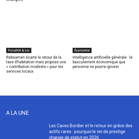
Fiscalité & Loi
Économie
Rebsamen écarte le retour de la
Intelligence artificielle générale : le
taxe d’habitation mais propose une
basculement économique que
« contribution modeste » pour les
personne ne pourra ignorer
services locaux
A LA UNE
Les Caves Bordier et le retour en grâce des
actifs rares : pourquoi le vin de prestige
change de statut en 2026