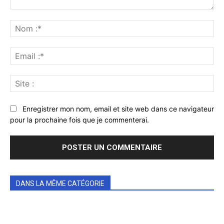
Commenter
:
No
:*
Ema
:*
Sit
:
Enregistrer mon nom, email et site web dans ce navigateur
pour la prochaine fois que je commenterai.
DANS LA MÊME CATÉGORIE