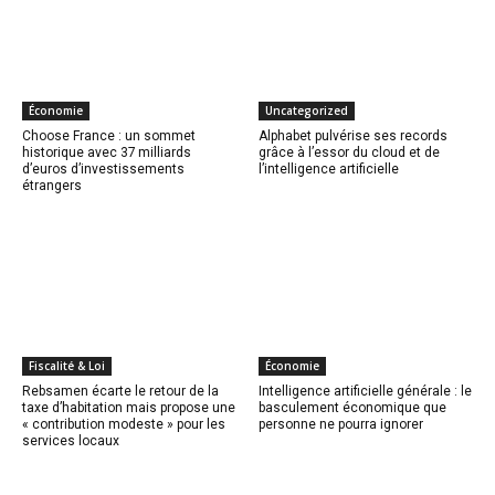
Économie
Uncategorized
Choose France : un sommet
Alphabet pulvérise ses records
historique avec 37 milliards
grâce à l’essor du cloud et de
d’euros d’investissements
l’intelligence artificielle
étrangers
Fiscalité & Loi
Économie
Rebsamen écarte le retour de la
Intelligence artificielle générale : le
taxe d’habitation mais propose une
basculement économique que
« contribution modeste » pour les
personne ne pourra ignorer
services locaux