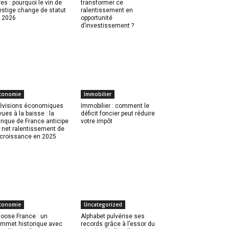
res : pourquoi le vin de
transformer ce
estige change de statut
ralentissement en
 2026
opportunité
d’investissement ?
conomie
Immobilier
évisions économiques
Immobilier : comment le
vues à la baisse : la
déficit foncier peut réduire
nque de France anticipe
votre impôt
 net ralentissement de
 croissance en 2025
conomie
Uncategorized
oose France : un
Alphabet pulvérise ses
mmet historique avec
records grâce à l’essor du