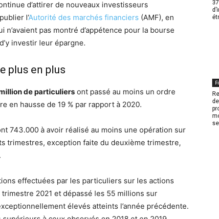
37
ontinue d’attirer de nouveaux investisseurs
d’
ublier l’
Autorité des marchés financiers
(AMF), en
ét
 qui n’avaient pas montré d’appétence pour la bourse
 d’y investir leur épargne.
e plus en plus
F
million de particuliers
ont passé au moins un ordre
Re
de
ffre en hausse de 19 % par rapport à 2020.
pr
mo
se
ont 743.000 à avoir réalisé au moins une opération sur
s trimestres, exception faite du deuxième trimestre,
.
ns effectuées par les particuliers sur les actions
 trimestre 2021 et dépassé les 55 millions sur
exceptionnellement élevés atteints l’année précédente.
 supérieurs à ceux observés en 2018 et en 2019.