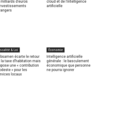
 milliards d’euros
cloud et de l’intelligence
investissements
artificielle
rangers
iscalité & Loi
Économie
bsamen écarte le retour
Intelligence artificielle
 la taxe d’habitation mais
générale : le basculement
opose une « contribution
économique que personne
deste » pour les
ne pourra ignorer
rvices locaux