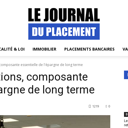
CALITÉ & LOI
IMMOBILIER
PLACEMENTS BANCAIRES
VA
 composante essentielle de l'épargne de long terme
tions, composante
pargne de long terme
1219
0
B
Le
re