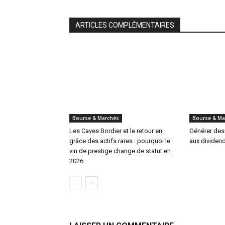
ARTICLES COMPLÉMENTAIRES
Bourse & Marchés
Bourse & Ma
Les Caves Bordier et le retour en
Générer des
grâce des actifs rares : pourquoi le
aux dividen
vin de prestige change de statut en
2026