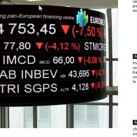
ra
pr
en
É
Pr
re
Ba
un
la
É
Ch
so