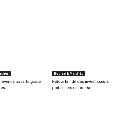
rchés
Bourse & Marchés
 revenus passifs grâce
Retour timide des investisseurs
des
particuliers en bourse