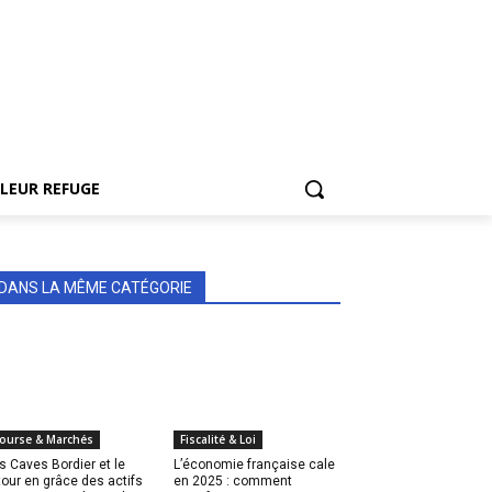
LEUR REFUGE
DANS LA MÊME CATÉGORIE
ourse & Marchés
Fiscalité & Loi
s Caves Bordier et le
L’économie française cale
tour en grâce des actifs
en 2025 : comment