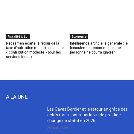
Fiscalité & Loi
Économie
Rebsamen écarte le retour de la
Intelligence artificielle générale : le
taxe d’habitation mais propose une
basculement économique que
« contribution modeste » pour les
personne ne pourra ignorer
services locaux
A LA UNE
Les Caves Bordier et le retour en grâce des
actifs rares : pourquoi le vin de prestige
change de statut en 2026
25 mars 2026