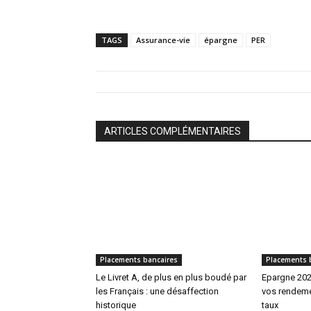
TAGS
Assurance-vie
épargne
PER
ARTICLES COMPLÉMENTAIRES
Placements bancaires
Placements 
Le Livret A, de plus en plus boudé par
Epargne 202
les Français : une désaffection
vos rendeme
historique
taux