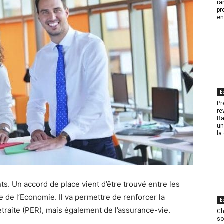
ra
pr
en
É
Pr
re
Ba
un
la
s. Un accord de place vient d’être trouvé entre les
e de l’Economie. Il va permettre de renforcer la
É
traite (PER), mais également de l’assurance-vie.
Ch
so