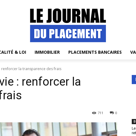
CALITÉ & LOI
IMMOBILIER
PLACEMENTS BANCAIRES
VA
: renforcer la transparence des frais
ie : renforcer la
frais
711
0
B
Le
re