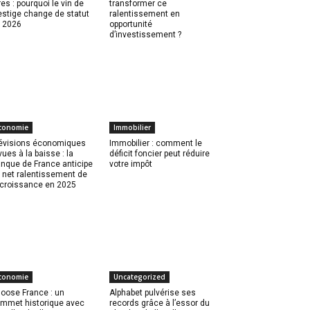
res : pourquoi le vin de
transformer ce
estige change de statut
ralentissement en
 2026
opportunité
d’investissement ?
conomie
Immobilier
évisions économiques
Immobilier : comment le
vues à la baisse : la
déficit foncier peut réduire
nque de France anticipe
votre impôt
 net ralentissement de
 croissance en 2025
conomie
Uncategorized
oose France : un
Alphabet pulvérise ses
mmet historique avec
records grâce à l’essor du