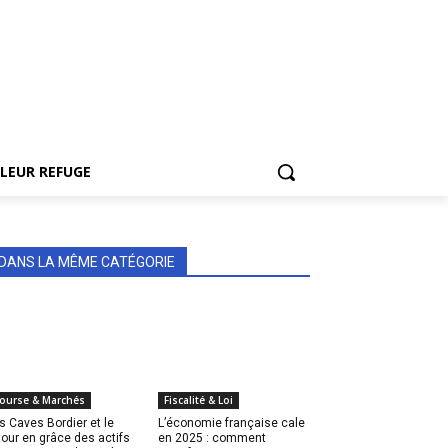
LEUR REFUGE
DANS LA MÊME CATÉGORIE
ourse & Marchés
Fiscalité & Loi
s Caves Bordier et le
L’économie française cale
tour en grâce des actifs
en 2025 : comment