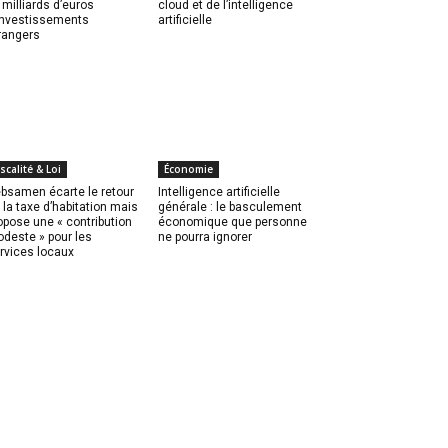
 milliards d’euros
cloud et de l’intelligence
investissements
artificielle
rangers
iscalité & Loi
Économie
bsamen écarte le retour
Intelligence artificielle
 la taxe d’habitation mais
générale : le basculement
opose une « contribution
économique que personne
deste » pour les
ne pourra ignorer
rvices locaux