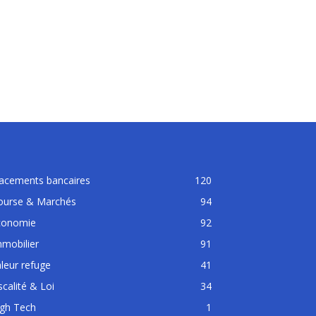
lacements bancaires
120
ourse & Marchés
94
conomie
92
mobilier
91
leur refuge
41
scalité & Loi
34
igh Tech
1