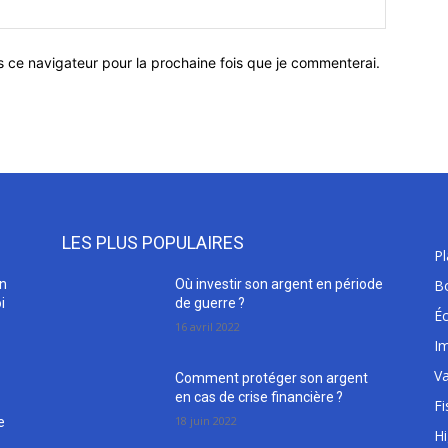
Site
:
s ce navigateur pour la prochaine fois que je commenterai.
LES PLUS POPULAIRES
P
en
Où investir son argent en période
B
i
de guerre ?
É
16 avril 2022
Im
Va
Comment protéger son argent
en cas de crise financière ?
Fi
18 juin 2022
e
H