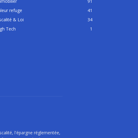
mobilier
91
leur refuge
41
scalité & Loi
34
igh Tech
1
iscalité, l'épargne réglementée,