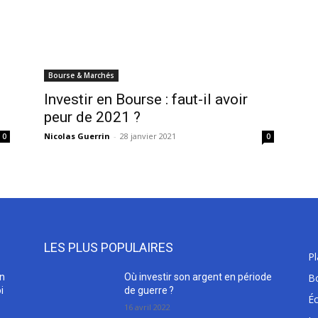
Bourse & Marchés
Investir en Bourse : faut-il avoir
peur de 2021 ?
Nicolas Guerrin
-
28 janvier 2021
0
0
LES PLUS POPULAIRES
P
en
Où investir son argent en période
B
i
de guerre ?
É
16 avril 2022