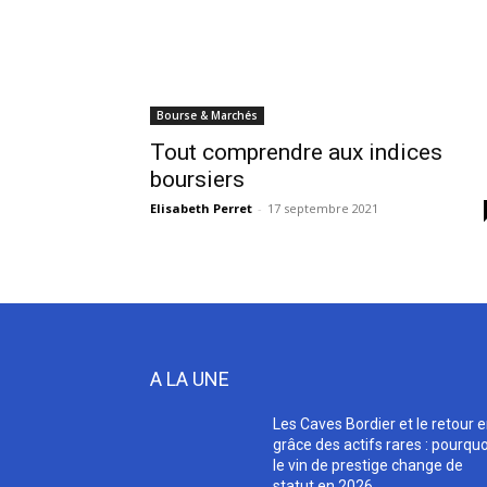
Bourse & Marchés
Tout comprendre aux indices
boursiers
Elisabeth Perret
-
17 septembre 2021
A LA UNE
Les Caves Bordier et le retour 
grâce des actifs rares : pourquo
le vin de prestige change de
statut en 2026