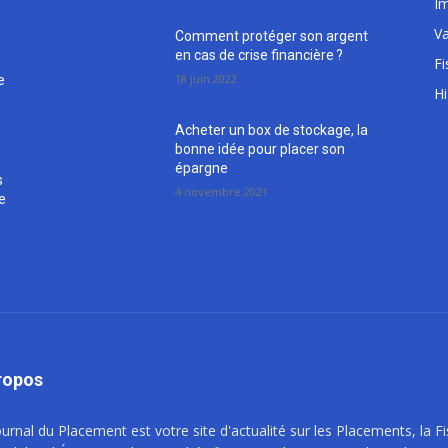
Im
Va
Comment protéger son argent
en cas de crise financière ?
Fi
18 juin 2022
e
H
Acheter un box de stockage, la
bonne idée pour placer son
épargne
s
4 novembre 2021
ce
ropos
ournal du Placement est votre site d'actualité sur les Placements, la F