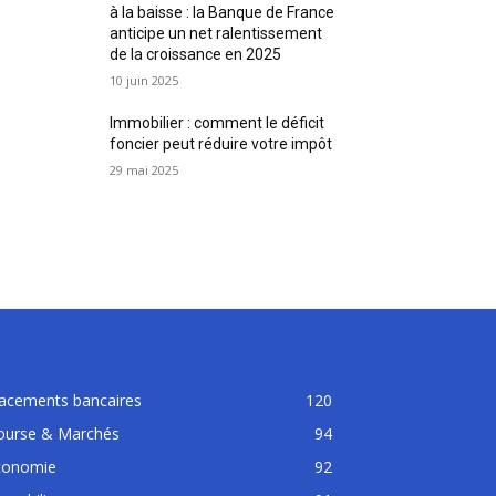
à la baisse : la Banque de France
anticipe un net ralentissement
de la croissance en 2025
10 juin 2025
Immobilier : comment le déficit
foncier peut réduire votre impôt
29 mai 2025
lacements bancaires
120
ourse & Marchés
94
conomie
92