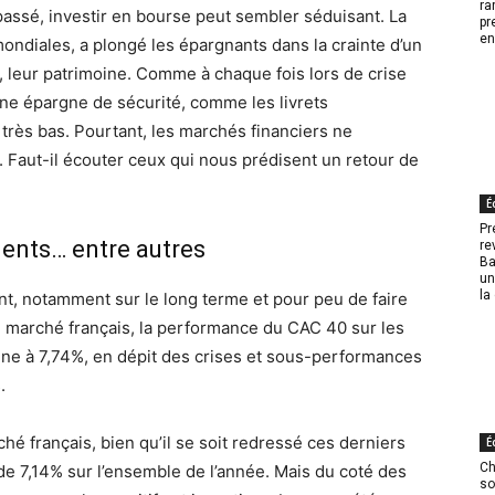
ra
passé, investir en bourse peut sembler séduisant. La
pr
en
mondiales, a plongé les épargnants dans la crainte d’un
s, leur patrimoine. Comme à chaque fois lors de crise
une épargne de sécurité, comme les livrets
très bas. Pourtant, les marchés financiers ne
. Faut-il écouter ceux qui nous prédisent un retour de
É
Pr
ments… entre autres
re
Ba
un
la
nt, notamment sur le long terme et pour peu de faire
e marché français, la performance du CAC 40 sur les
ne à 7,74%, en dépit des crises et sous-performances
.
hé français, bien qu’il se soit redressé ces derniers
É
Ch
 de 7,14% sur l’ensemble de l’année. Mais du coté des
so