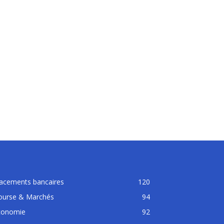
lacements bancaires
120
ourse & Marchés
94
conomie
92