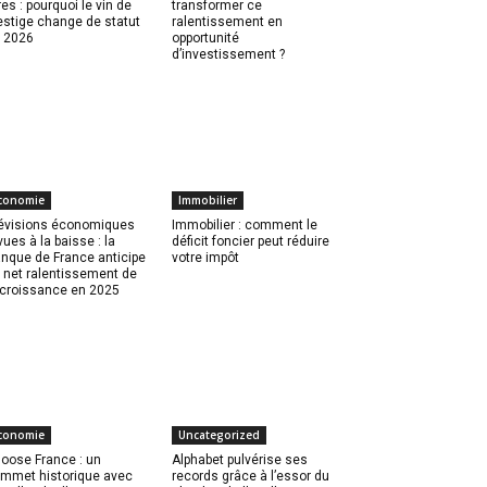
res : pourquoi le vin de
transformer ce
estige change de statut
ralentissement en
 2026
opportunité
d’investissement ?
conomie
Immobilier
évisions économiques
Immobilier : comment le
vues à la baisse : la
déficit foncier peut réduire
nque de France anticipe
votre impôt
 net ralentissement de
 croissance en 2025
conomie
Uncategorized
oose France : un
Alphabet pulvérise ses
mmet historique avec
records grâce à l’essor du