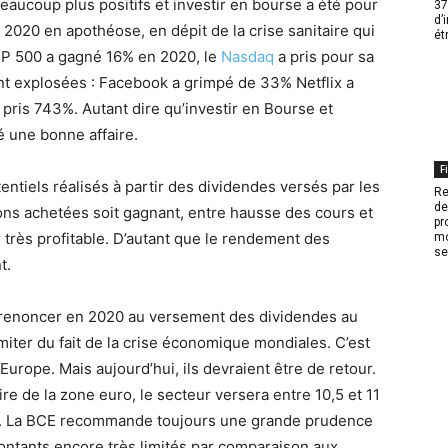
eaucoup plus positifs et investir en bourse a été pour
37
d’
u 2020 en apothéose, en dépit de la crise sanitaire qui
ét
&P 500 a gagné 16% en 2020, le
Nasdaq
a pris pour sa
ent explosées : Facebook a grimpé de 33% Netflix a
pris 743%. Autant dire qu’investir en Bourse et
é une bonne affaire.
F
entiels réalisés à partir des dividendes versés par les
Re
de
ons achetées soit gagnant, entre hausse des cours et
pr
 très profitable. D’autant que le rendement des
mo
se
t.
 renoncer en 2020 au versement des dividendes au
imiter du fait de la crise économique mondiales. C’est
urope. Mais aujourd’hui, ils devraient être de retour.
e de la zone euro, le secteur versera entre 10,5 et 11
ée. La BCE recommande toujours une grande prudence
montants encore très limités par comparaison aux