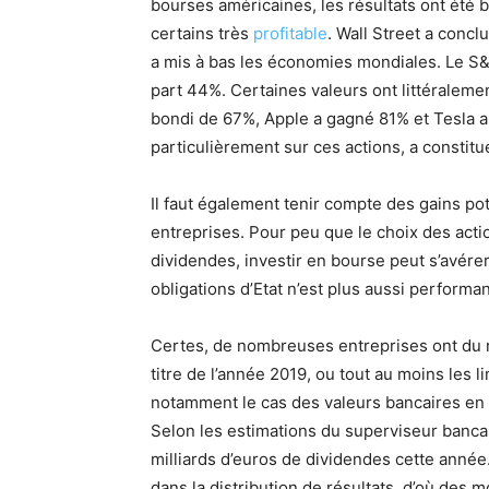
bourses américaines, les résultats ont été b
certains très
profitable
. Wall Street a concl
a mis à bas les économies mondiales. Le S
part 44%. Certaines valeurs ont littéralem
bondi de 67%, Apple a gagné 81% et Tesla a 
particulièrement sur ces actions, a constitu
Il faut également tenir compte des gains pot
entreprises. Pour peu que le choix des acti
dividendes, investir en bourse peut s’avérer
obligations d’Etat n’est plus aussi performan
Certes, de nombreuses entreprises ont du
titre de l’année 2019, ou tout au moins les l
notamment le cas des valeurs bancaires en E
Selon les estimations du superviseur bancair
milliards d’euros de dividendes cette ann
dans la distribution de résultats, d’où des 