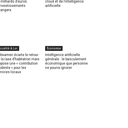
 milliards d’euros
cloud et de l’intelligence
investissements
artificielle
rangers
iscalité & Loi
Économie
bsamen écarte le retour
Intelligence artificielle
 la taxe d’habitation mais
générale : le basculement
opose une « contribution
économique que personne
deste » pour les
ne pourra ignorer
rvices locaux