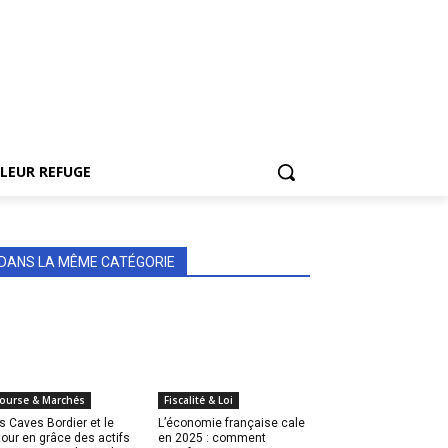
LEUR REFUGE
DANS LA MÊME CATÉGORIE
ourse & Marchés
Fiscalité & Loi
s Caves Bordier et le
L’économie française cale
tour en grâce des actifs
en 2025 : comment