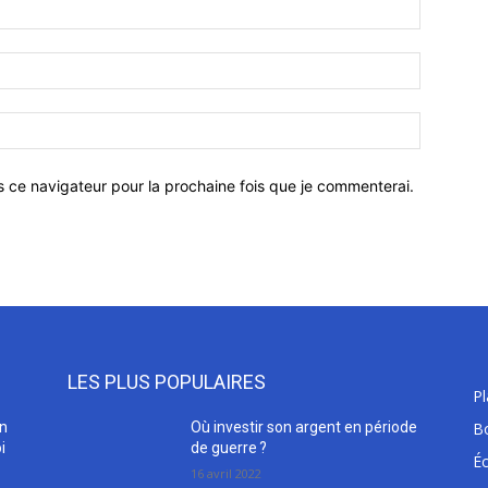
Nom
:*
Email
:*
Site
:
s ce navigateur pour la prochaine fois que je commenterai.
LES PLUS POPULAIRES
P
en
Où investir son argent en période
B
i
de guerre ?
É
16 avril 2022