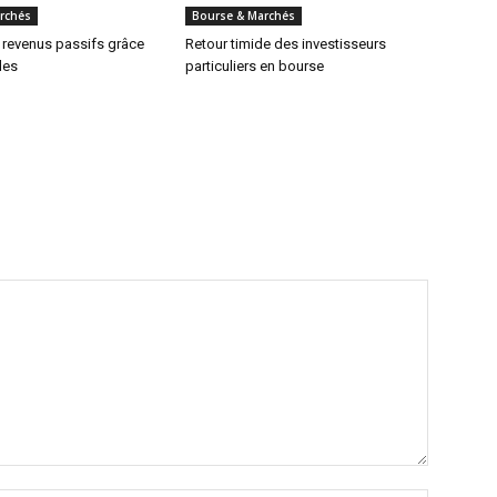
rchés
Bourse & Marchés
 revenus passifs grâce
Retour timide des investisseurs
des
particuliers en bourse