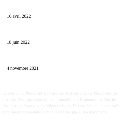
Où investir son argent en période de guerre ?
16 avril 2022
Comment protéger son argent en cas de crise financière ?
18 juin 2022
Acheter un box de stockage, la bonne idée pour placer son épargne
4 novembre 2021
A propos
Le Journal du Placement est votre site d'actualité sur les Placements, la
Fiscalité, l'épargne réglementée, l'Immobilier, l'Économie, les Marchés
financiers, la Bourse et les Valeurs refuges. Des articles bien documentés
pour mieux comprendre le monde de l'épargne et des placements.