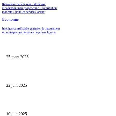
Rebsamen écarte le retour de la taxe
d’habitation mais propose une « contribution
modeste » pour les services locaux
Économie
Intelligence artificielle générale : le basculement
économique que personne ne pourra ignorer
Les Caves Bordier et le retour en grâce des actifs rares : pourquoi le vin de
prestige change de statut en 2026
25 mars 2026
L’économie française cale en 2025 : comment transformer ce ralentissemen
opportunité d’investissement ?
22 juin 2025
Prévisions économiques revues à la baisse : la Banque de France anticipe u
ralentissement de la croissance en 2025
10 juin 2025