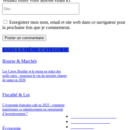
Veuillez entrer votre adresse email ici
Site
:
Enregistrer mon nom, email et site web dans ce navigateur pour
la prochaine fois que je commenterai.
DANS LA MÊME CATÉGORIE
Bourse & Marchés
Les Caves Bordier et le retour en grâce des
A LA UNE
actifs rares : pourquoi le vin de prestige change
de statut en 2026
Fiscalité & Loi
LES PLUS POPULAIRES
L’économie française cale en 2025 : comment
transformer ce ralentissement en opportunité
d’investissement ?
Placements bancaires
120
Bourse & Marchés
94
Économie
92
Économie