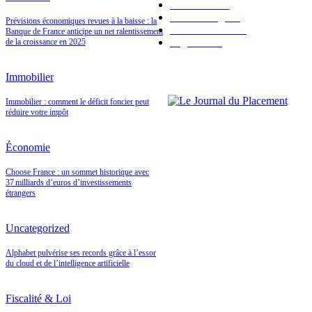
Immobilier
91
Valeur refuge
41
Prévisions économiques revues à la baisse : la
Fiscalité & Loi
34
Banque de France anticipe un net ralentissement
High Tech
1
de la croissance en 2025
Immobilier
Immobilier : comment le déficit foncier peut
réduire votre impôt
Économie
Choose France : un sommet historique avec
37 milliards d’euros d’investissements
étrangers
Uncategorized
Alphabet pulvérise ses records grâce à l’essor
du cloud et de l’intelligence artificielle
Fiscalité & Loi