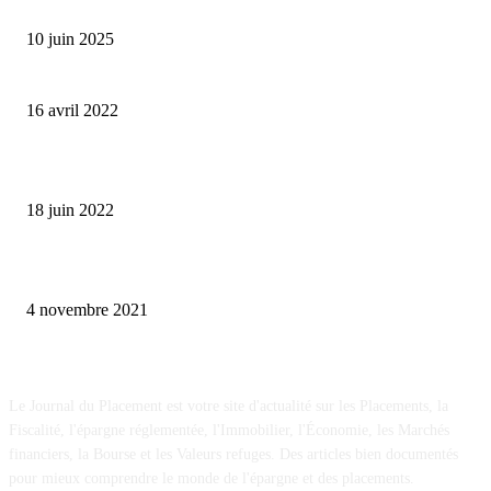
ralentissement de la croissance en 2025
10 juin 2025
Où investir son argent en période de guerre ?
16 avril 2022
Comment protéger son argent en cas de crise financière ?
18 juin 2022
Acheter un box de stockage, la bonne idée pour placer son épargne
4 novembre 2021
A propos
Le Journal du Placement est votre site d'actualité sur les Placements, la
Fiscalité, l'épargne réglementée, l'Immobilier, l'Économie, les Marchés
financiers, la Bourse et les Valeurs refuges. Des articles bien documentés
pour mieux comprendre le monde de l'épargne et des placements.