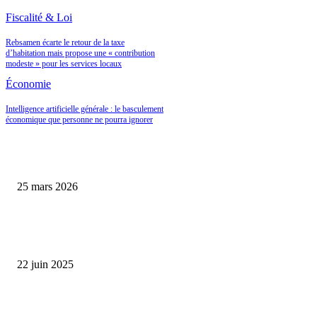
Fiscalité & Loi
Rebsamen écarte le retour de la taxe
d’habitation mais propose une « contribution
modeste » pour les services locaux
Économie
Intelligence artificielle générale : le basculement
économique que personne ne pourra ignorer
Les Caves Bordier et le retour en grâce des actifs rares : pourquoi le vin de
prestige change de statut en 2026
25 mars 2026
L’économie française cale en 2025 : comment transformer ce ralentissemen
opportunité d’investissement ?
22 juin 2025
Prévisions économiques revues à la baisse : la Banque de France anticipe u