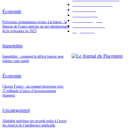
Bourse & Marchés
94
Économie
92
Économie
Immobilier
91
Valeur refuge
41
Prévisions économiques revues à la baisse : la
Fiscalité & Loi
34
Banque de France anticipe un net ralentissement
High Tech
1
de la croissance en 2025
Immobilier
Immobilier : comment le déficit foncier peut
réduire votre impôt
Économie
Choose France : un sommet historique avec
37 milliards d’euros d’investissements
étrangers
Uncategorized
Alphabet pulvérise ses records grâce à l’essor
du cloud et de l’intelligence artificielle